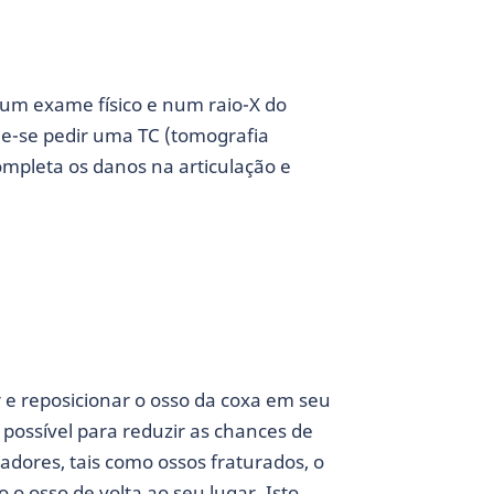
num exame físico e num raio-X do
de-se pedir uma TC (tomografia
mpleta os danos na articulação e
r e reposicionar o osso da coxa em seu
o possível para reduzir as chances de
adores, tais como ossos fraturados, o
o osso de volta ao seu lugar. Isto