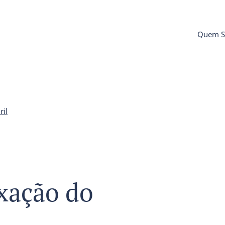
Quem 
ril
xação do