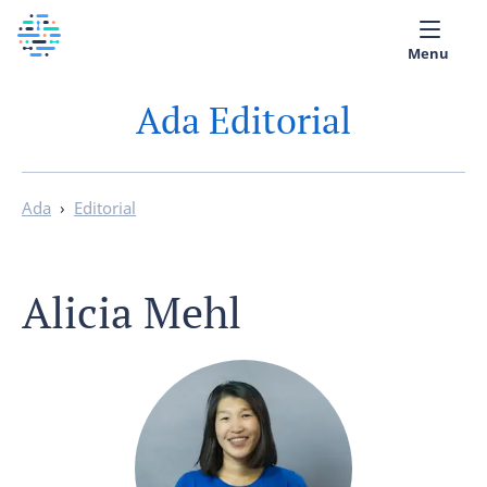
Menu
Ada Editorial
Quem Somos
Biblioteca Médica
Ada
›
Editorial
Português
Alicia Mehl