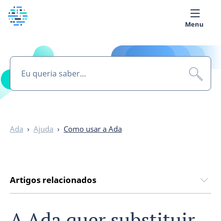
Menu
Quem Somos
Biblioteca Médica
Português
Ada
›
Ajuda
›
Como usar a Ada
Artigos relacionados
A Ada quer substituir