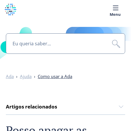
Menu
Quem Somos
Biblioteca Médica
Português
Ada
›
Ajuda
›
Como usar a Ada
Artigos relacionados
Posso apagar as