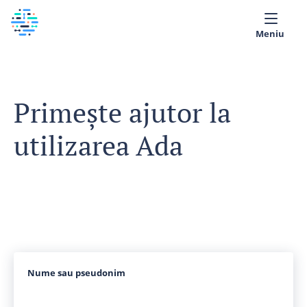
Meniu
Despre noi
Primește ajutor la
Bibliotecă Medicală
utilizarea Ada
Română
Nume sau pseudonim