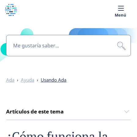
Menú
Sobre nosotros
Biblioteca Médica
Español
Ada
›
Ayuda
›
Usando Ada
Artículos de este tema
¿Cómo funciona la