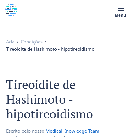
Menu
Quem Somos
Ada
›
Condições
›
Biblioteca Médica
Tireoidite de Hashimoto - hipotireoidismo
Português
Tireoidite de
Hashimoto -
hipotireoidismo
Escrito pelo nosso
Medical Knowledge Team