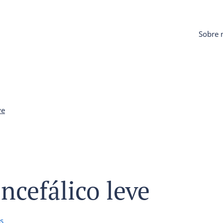
Sobre 
ve
cefálico leve
s