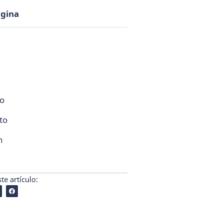
ágina
co
to
n
e artículo: