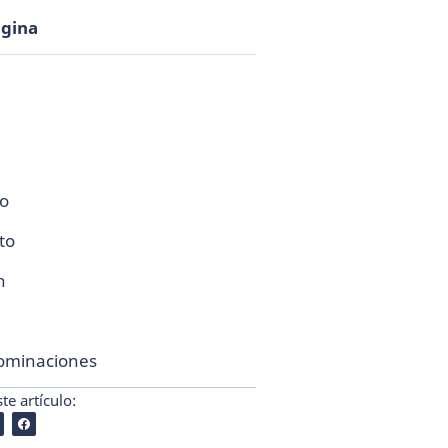
ágina
co
to
n
ominaciones
e artículo: