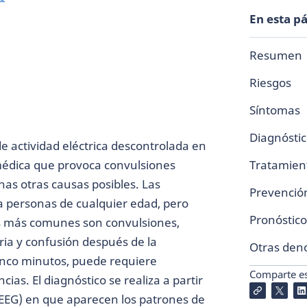
En esta p
Resumen
Riesgos
Síntomas
Diagnósti
e actividad eléctrica descontrolada en
médica que provoca convulsiones
Tratamien
as otras causas posibles. Las
Prevenció
a personas de cualquier edad, pero
Pronóstico
s más comunes son convulsiones,
ia y confusión después de la
Otras den
inco minutos, puede requiere
Comparte est
as. El diagnóstico se realiza a partir
(EEG) en que aparecen los patrones de