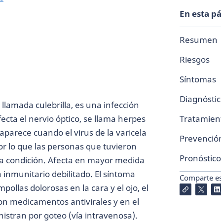
En esta p
Resumen
Riesgos
Síntomas
Diagnósti
lamada culebrilla, es una infección
fecta el nervio óptico, se llama herpes
Tratamien
a aparece cuando el virus de la varicela
Prevenció
r lo que las personas que tuvieron
Pronóstico
ta condición. Afecta en mayor medida
inmunitario debilitado. El síntoma
Comparte est
pollas dolorosas en la cara y el ojo, el
con medicamentos antivirales y en el
istran por goteo (vía intravenosa).