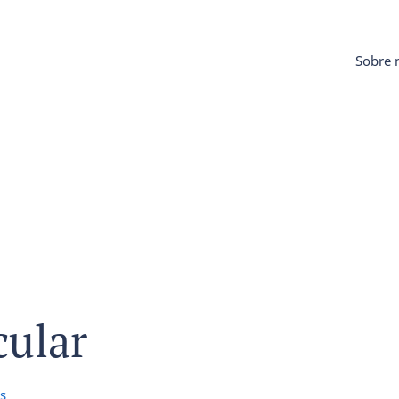
Sobre 
cular
s