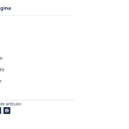
ágina
co
to
n
e artículo: