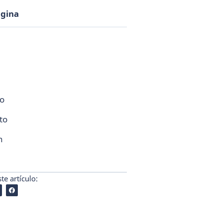
ágina
co
to
n
e artículo: