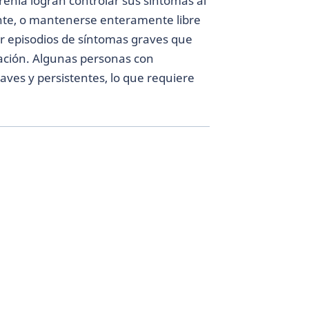
enia logran controlar sus síntomas al
nte, o mantenerse enteramente libre
 episodios de síntomas graves que
zación. Algunas personas con
ves y persistentes, lo que requiere