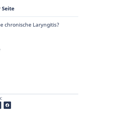
 Seite
ne chronische Laryngitis?
e
n: