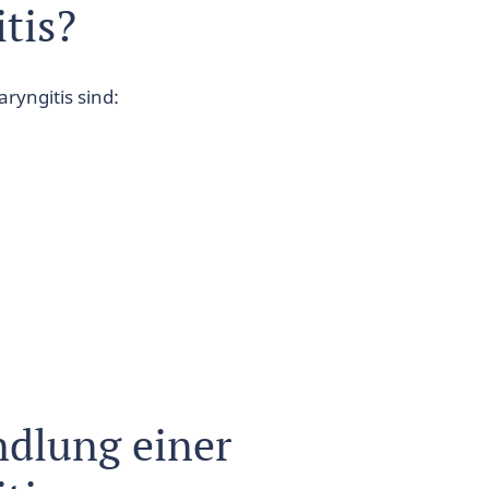
tis?
ryngitis sind:
dlung einer