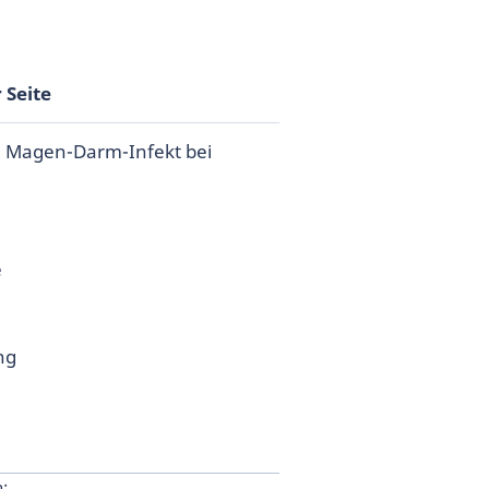
 Seite
in Magen-Darm-Infekt bei
e
ng
n: