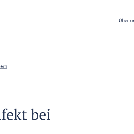
Über u
dern
ekt bei