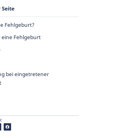
 Seite
ne Fehlgeburt?
r eine Fehlgeburt
e
g bei eingetretener
t
n: