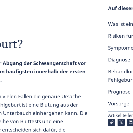
Auf dieser
Was ist ei
Risiken fü
burt?
Symptom
Diagnose
ger Abgang der Schwangerschaft vor
am häufigsten innerhalb der ersten
Behandlun
.
Fehlgebur
Prognose
in vielen Fällen die genaue Ursache
Vorsorge
lgeburt ist eine Blutung aus der
im Unterbauch einhergehen kann. Die
Artikel teile
eihe von Bluttests und eine
entscheiden sich dafür, die