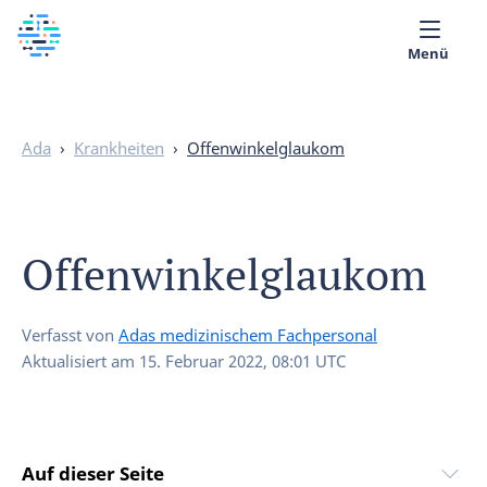
Menü
Über uns
Ada
›
Krankheiten
›
Offenwinkelglaukom
Medizinische Bibliothek
Deutsch
Offenwinkelglaukom
Verfasst von
Adas medizinischem Fachpersonal
Aktualisiert am
15. Februar 2022, 08:01 UTC
Auf dieser Seite