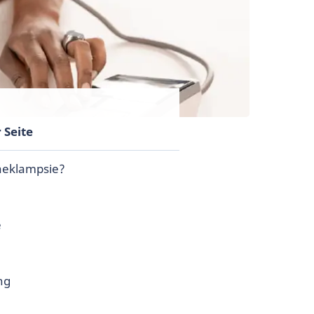
 Seite
räeklampsie?
e
ng