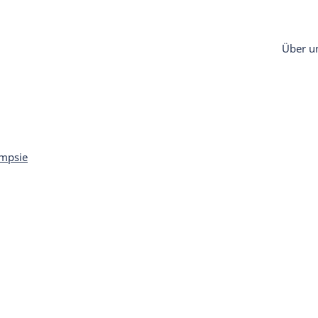
Über u
ampsie