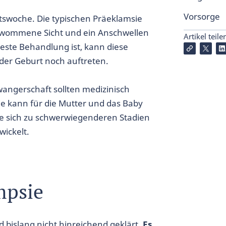
Vorsorge
tswoche. Die typischen Präeklamsie
hwommene Sicht und ein Anschwellen
Artikel teile
este Behandlung ist, kann diese
der Geburt noch auftreten.
angerschaft sollten medizinisch
e kann für die Mutter und das Baby
ie sich zu schwerwiegenderen Stadien
ickelt.
mpsie
 bislang nicht hinreichend geklärt.
Es