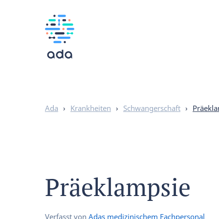
Ada
›
Krankheiten
›
Schwangerschaft
›
Präekl
Präeklampsie
Verfasst von
Adas medizinischem Fachpersonal