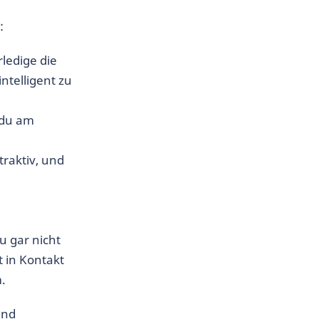
:
rledige die
intelligent zu
 du am
traktiv, und
u gar nicht
t in Kontakt
m.
und