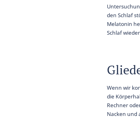
Untersuchung
den Schlaf st
Melatonin he
Schlaf wiede
Glied
Wenn wir konz
die Körperha
Rechner oder
Nacken und a