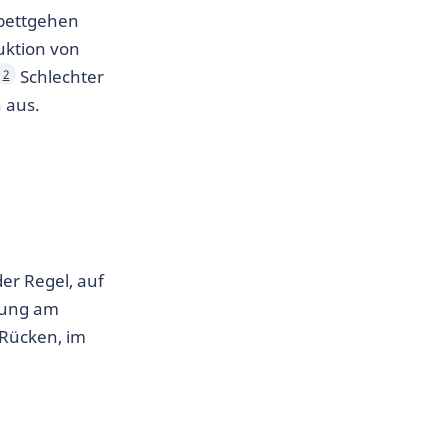
bettgehen
uktion von
Schlechter
2
 aus.
er Regel, auf
tung am
Rücken, im