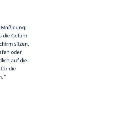
lt Mäßigung:
s die Gefahr
chirm sitzen,
lafen oder
dlich auf die
für die
n."