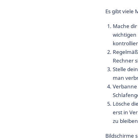
Es gibt viele
Mache dir 
wichtigen 
kontrollie
Regelmäßi
Rechner s
Stelle dei
man verbr
Verbanne 
Schlafeng
Lösche di
erst in Ve
zu bleiben
Bildschirme 