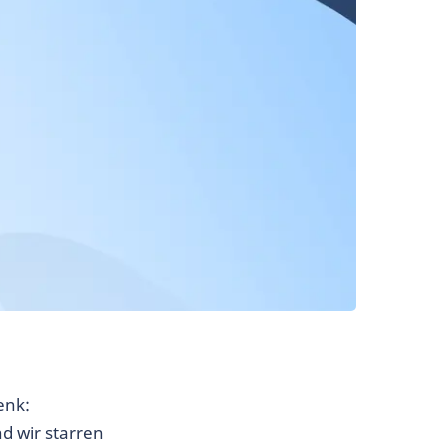
enk:
d wir starren