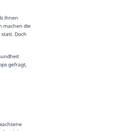
ls ihnen
en machen die
 statt. Doch
sundheit
pps gefragt,
Erwachsene