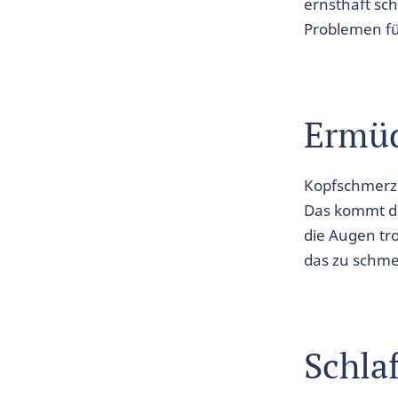
ernsthaft sc
Problemen fü
Ermüd
Kopfschmerze
Das kommt da
die Augen tr
das zu schm
Schla