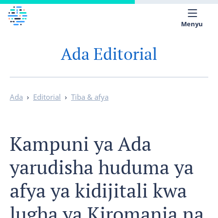
Menyu
Ada Editorial
Kuhusu sisi
Maktaba ya Magonjwa
Kiswahili
Ada
›
Editorial
›
Tiba & afya
Kampuni ya Ada
yarudisha huduma ya
afya ya kidijitali kwa
lugha ya Kiromania na