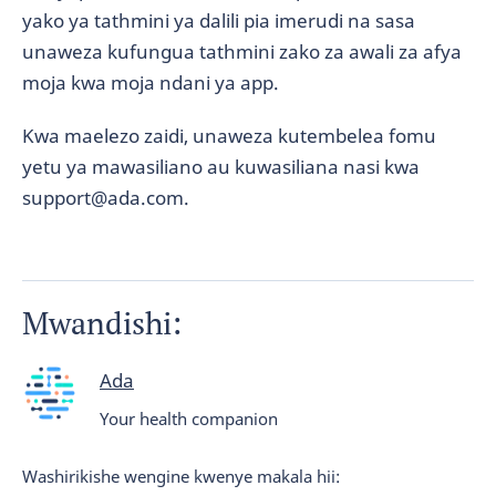
yako ya tathmini ya dalili pia imerudi na sasa
unaweza kufungua tathmini zako za awali za afya
moja kwa moja ndani ya app.
Kwa maelezo zaidi, unaweza kutembelea fomu
yetu ya mawasiliano au kuwasiliana nasi kwa
support@ada.com.
Mwandishi:
Ada
Your health companion
Washirikishe wengine kwenye makala hii: