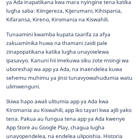
ya Ada inapatikana kwa mara nyingine tena katika
lugha saba: Kiingereza, Kijerumani, Kihispania,
Kifaransa, Kireno, Kiromania na Kiswahili.
Tunaamini kwamba kupata taarifa za afya
zakuaminika huwa na thamani zaidi pale
zinapopatikana katika lugha unayoielewa
ipasavyo. Kanuni hii imekuwa siku zote msingi wa
uboreshaji wa app ya Ada, na inaendelea kuwa
sehemu muhimu ya jinsi tunavyowahudumia watu
ulimwenguni.
Ikiwa hapo awali ulitumia app ya Ada kwa
Kiromania au Kiswahili, app iko tayari kwa ajili yako
tena. Pakua au fungua tena app ya Ada kwenye
App Store au Google Play, chagua lugha
unayopendelea, na endelea ulipoishia. Historia