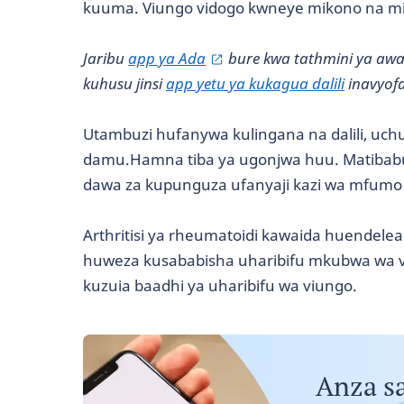
kuuma. Viungo vidogo kwneye mikono na mig
Jaribu
app ya Ada
bure kwa tathmini ya awali
kuhusu jinsi
app yetu ya kukagua dalili
inavyofa
Utambuzi hufanywa kulingana na dalili, uch
damu.Hamna tiba ya ugonjwa huu. Matiba
dawa za kupunguza ufanyaji kazi wa mfumo 
Arthritisi ya rheumatoidi kawaida huendele
huweza kusababisha uharibifu mkubwa wa 
kuzuia baadhi ya uharibifu wa viungo.
Anza s