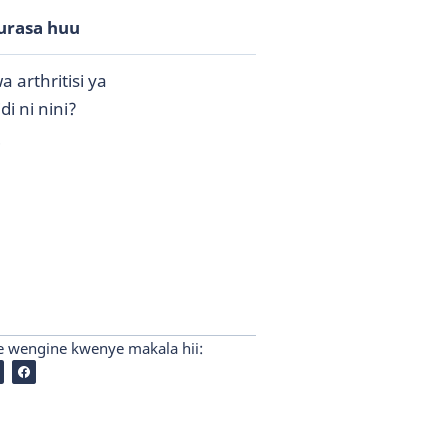
urasa huu
 arthritisi ya
i ni nini?
i
e wengine kwenye makala hii: