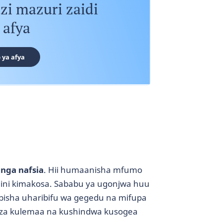
i mazuri zaidi
 afya
 ya afya
inga nafsia
. Hii humaanisha mfumo
lini kimakosa. Sababu ya ugonjwa huu
bisha uharibifu wa gegedu na mifupa
eza kulemaa na kushindwa kusogea