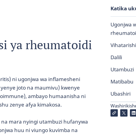
Katika uk
Ugonjwa wa
rheumatoid
si ya rheumatoidi
Vihatarish
Dalili
Utambuzi
itis) ni ugonjwa wa inflamesheni
Matibabu
 yenye joto na maumivu) kwenye
Ubashiri
autoimmune), ambayo humaanisha ni
shu zenye afya kimakosa.
Washirikish
, na mara nyingi utambuzi hufanywa
ugonjwa huu ni viungo kuvimba na