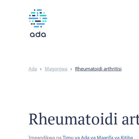
Ada
›
Magonjwa
›
Rheumatoidi arthritisi
Rheumatoidi art
Imeandikwa na
Timu ya Ada ya Maarifa ya Kitiba