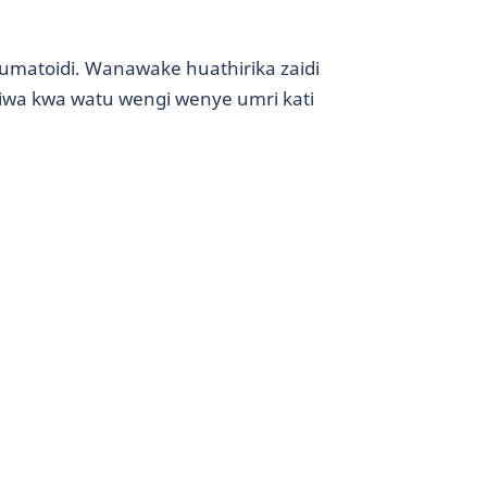
heumatoidi. Wanawake huathirika zaidi
wa kwa watu wengi wenye umri kati