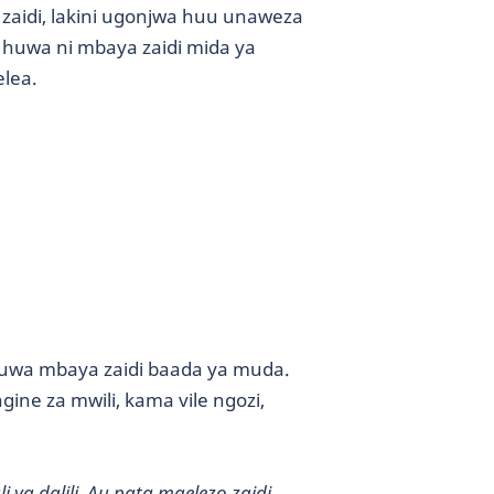
zaidi, lakini ugonjwa huu unaweza
 huwa ni mbaya zaidi mida ya
elea.
 huwa mbaya zaidi baada ya muda.
ne za mwili, kama vile ngozi,
 ya dalili. Au pata maelezo zaidi