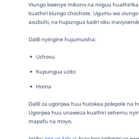
Viungo kwenye mikono na miguu huathirika 
kuathiri kiungo chochote. Ugumu wa viungo
asubuhi, na hupungua kadri siku inavyoend
Dalili nyingine hujumuisha:
Uchovu
Kupungua uzito
Homa
Dalili za ugonjwa huu hutokea polepole na
Ugonjwa huu unaweza kuathiri sehemu nyingi
mapafu na moyo.
Jaribu
app ya Ada
bure kwa tathmini ya awali