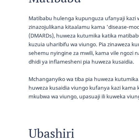
Matibabu hulenga kupunguza ufanyaji kazi
zinazojulikana kitaalamu kama 'disease-mod
(DMARDs), huweza kutumika katika matibabu.
kuzuia uharibifu wa viungo. Pia zinaweza 
sehemu nyingine za mwili, kama vile ngozi
dhidi ya inflamesheni pia huweza kusaidia.
Mchanganyiko wa tiba pia huweza kutumika. 
huweza kusaidia viungo kufanya kazi kama k
mkubwa wa viungo, upasuaji ili kuweka viun
Ubashiri