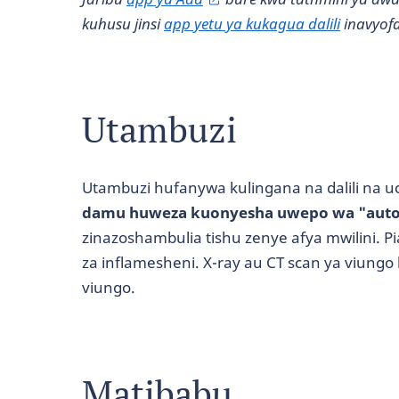
kuhusu jinsi
app yetu ya kukagua dalili
inavyofa
Utambuzi
Utambuzi hufanywa kulingana na dalili na u
damu huweza kuonyesha uwepo wa "auto
zinazoshambulia tishu zenye afya mwilini. P
za inflamesheni. X-ray au CT scan ya viungo
viungo.
Matibabu