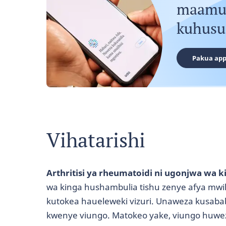
maamuz
kuhusu
Pakua app
Vihatarishi
Arthritisi ya rheumatoidi ni ugonjwa wa k
wa kinga hushambulia tishu zenye afya mwi
kutokea haueleweki vizuri. Unaweza kusaba
kwenye viungo. Matokeo yake, viungo huw