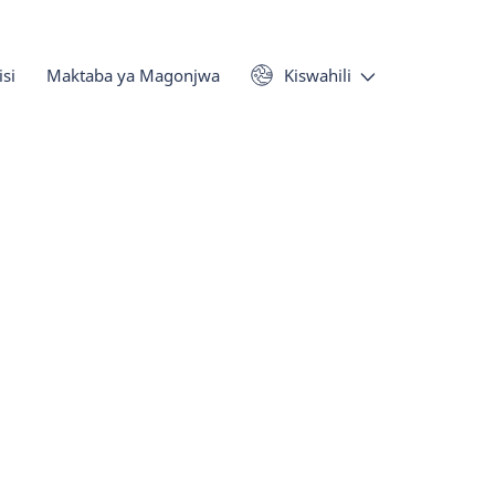
si
Maktaba ya Magonjwa
Kiswahili