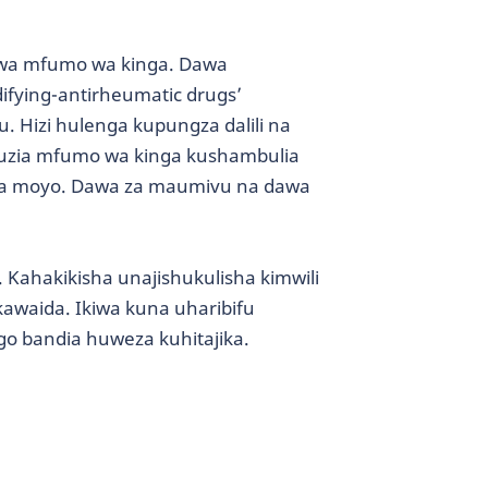
 wa mfumo wa kinga. Dawa
ifying-antirheumatic drugs’
 Hizi hulenga kupungza dalili na
kuuzia mfumo wa kinga kushambulia
 na moyo. Dawa za maumivu na dawa
Kahakikisha unajishukulisha kimwili
awaida. Ikiwa kuna uharibifu
go bandia huweza kuhitajika.