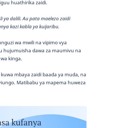
uu huathirika zaidi.
 ya dalili. Au pata maelezo zaidi
nya kazi kabla ya kuijaribu.
unguzi wa mwili na vipimo vya
bu hujumuisha dawa za maumivu na
wa kinga.
a kuwa mbaya zaidi baada ya muda, na
viungo. Matibabu ya mapema huweza
asa kufanya