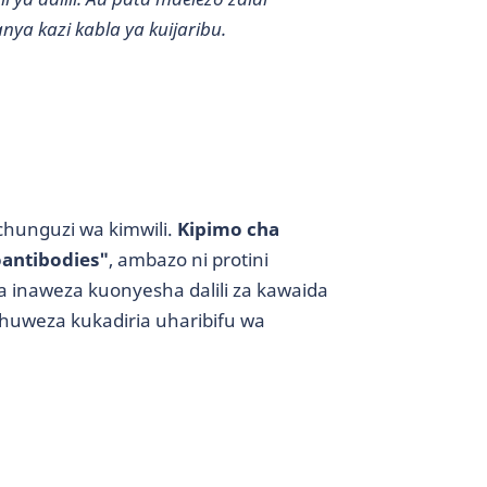
nya kazi kabla ya kuijaribu.
chunguzi wa kimwili.
Kipimo cha
antibodies"
, ambazo ni protini
ia inaweza kuonyesha dalili za kawaida
 huweza kukadiria uharibifu wa