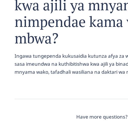
kwa ajili ya mny
nimpendae kama v
mbwa?
Ingawa tungependa kukusaidia kutunza afya za 
sasa imeundwa na kuthibitishwa kwa ajili ya bina
mnyama wako, tafadhali wasiliana na daktari wa m
Have more questions