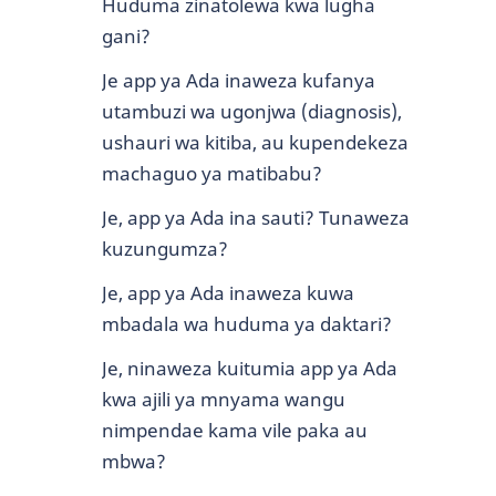
Huduma zinatolewa kwa lugha
gani?
Je app ya Ada inaweza kufanya
utambuzi wa ugonjwa (diagnosis),
ushauri wa kitiba, au kupendekeza
machaguo ya matibabu?
Je, app ya Ada ina sauti? Tunaweza
kuzungumza?
Je, app ya Ada inaweza kuwa
mbadala wa huduma ya daktari?
Je, ninaweza kuitumia app ya Ada
kwa ajili ya mnyama wangu
nimpendae kama vile paka au
mbwa?