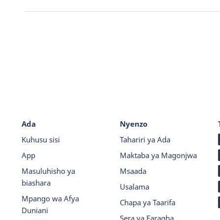
Ada
Nyenzo
Kuhusu sisi
Tahariri ya Ada
App
Maktaba ya Magonjwa
Masuluhisho ya
Msaada
biashara
Usalama
Mpango wa Afya
Chapa ya Taarifa
Duniani
Sera ya Faragha