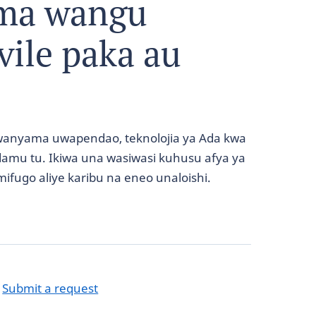
ama wangu
ile paka au
wanyama uwapendao, teknolojia ya Ada kwa
damu tu. Ikiwa una wasiwasi kuhusu afya ya
ifugo aliye karibu na eneo unaloishi.
?
Submit a request