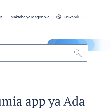
si
Maktaba ya Magonjwa
Kiswahili
umia app ya Ada