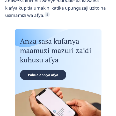
anaweza kurudi kwenye hali yake ya kawaida
kiafya kupitia umakini katika upunguzaji uzito na
usimamizi wa afya.
5
Anza sasa kufanya
maamuzi mazuri zaidi
kuhusu afya
Pakua app ya afya