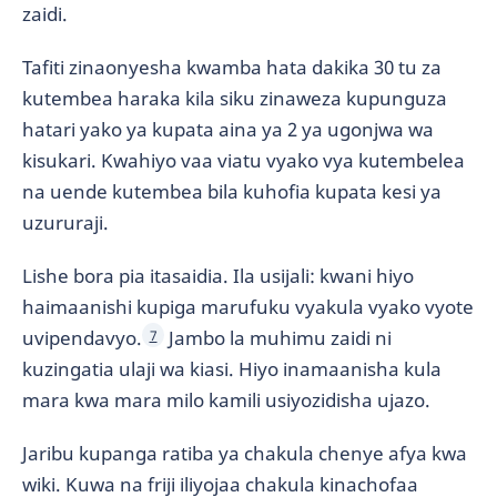
zaidi.
Tafiti zinaonyesha kwamba hata dakika 30 tu za
kutembea haraka kila siku zinaweza kupunguza
hatari yako ya kupata aina ya 2 ya ugonjwa wa
kisukari. Kwahiyo vaa viatu vyako vya kutembelea
na uende kutembea bila kuhofia kupata kesi ya
uzururaji.
Lishe bora pia itasaidia. Ila usijali: kwani hiyo
haimaanishi kupiga marufuku vyakula vyako vyote
uvipendavyo.
Jambo la muhimu zaidi ni
7
kuzingatia ulaji wa kiasi. Hiyo inamaanisha kula
mara kwa mara milo kamili usiyozidisha ujazo.
Jaribu kupanga ratiba ya chakula chenye afya kwa
wiki. Kuwa na friji iliyojaa chakula kinachofaa