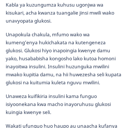
Kabla ya kuzungumza kuhusu ugonjwa wa
kisukari, acha kwanza tuangalie jinsi mwili wako
unavyopata glukosi.
Unapokula chakula, mfumo wako wa
kumeng’enya hukichakata na kutengeneza
glukosi. Glukosi hiyo inapoingia kwenye damu
yako, husababisha kongosho lako kutoa homoni
inayoitwa insulini. Insulini huzunguka mwilini
mwako kupitia damu, na hii huwezesha seli kupata
glukosi na kuitumia kuleta nguvu mwilini.
Unaweza kuifikiria insulini kama funguo
isiyoonekana kwa macho inayoruhusu glukosi
kuingia kwenye seli.
Wakati ufunguo huo haupo au unaacha kufanya