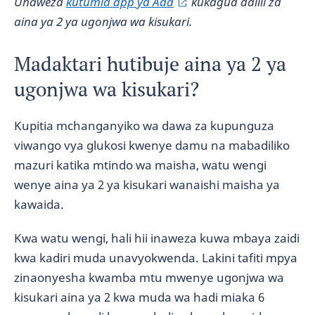
Unaweza
kutumia app ya Ada
kukagua dalili za
aina ya 2 ya ugonjwa wa kisukari.
Madaktari hutibuje aina ya 2 ya
ugonjwa wa kisukari?
Kupitia mchanganyiko wa dawa za kupunguza
viwango vya glukosi kwenye damu na mabadiliko
mazuri katika mtindo wa maisha, watu wengi
wenye aina ya 2 ya kisukari wanaishi maisha ya
kawaida.
Kwa watu wengi, hali hii inaweza kuwa mbaya zaidi
kwa kadiri muda unavyokwenda. Lakini tafiti mpya
zinaonyesha kwamba mtu mwenye ugonjwa wa
kisukari aina ya 2 kwa muda wa hadi miaka 6