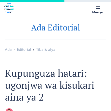
Menyu
Ada Editorial
Kuhusu sisi
Maktaba ya Magonjwa
Kiswahili
Ada
›
Editorial
›
Tiba & afya
Kupunguza hatari:
ugonjwa wa kisukari
aina ya 2