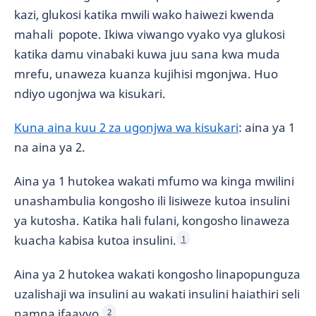
kazi, glukosi katika mwili wako haiwezi kwenda
mahali popote. Ikiwa viwango vyako vya glukosi
katika damu vinabaki kuwa juu sana kwa muda
mrefu, unaweza kuanza kujihisi mgonjwa. Huo
ndiyo ugonjwa wa kisukari.
Kuna aina kuu 2 za ugonjwa wa kisukari
: aina ya 1
na aina ya 2.
Aina ya 1 hutokea wakati mfumo wa kinga mwilini
unashambulia kongosho ili lisiweze kutoa insulini
ya kutosha. Katika hali fulani, kongosho linaweza
kuacha kabisa kutoa insulini.
1
Aina ya 2 hutokea wakati kongosho linapopunguza
uzalishaji wa insulini au wakati insulini haiathiri seli
namna ifaavyo.
2