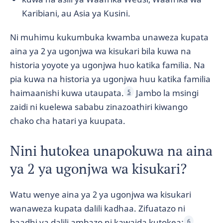
Karibiani, au Asia ya Kusini.
Ni muhimu kukumbuka kwamba unaweza kupata
aina ya 2 ya ugonjwa wa kisukari bila kuwa na
historia yoyote ya ugonjwa huo katika familia. Na
pia kuwa na historia ya ugonjwa huu katika familia
haimaanishi kuwa utaupata.
Jambo la msingi
5
zaidi ni kuelewa sababu zinazoathiri kiwango
chako cha hatari ya kuupata.
Nini hutokea unapokuwa na aina
ya 2 ya ugonjwa wa kisukari?
Watu wenye aina ya 2 ya ugonjwa wa kisukari
wanaweza kupata dalili kadhaa. Zifuatazo ni
baadhi ya dalili ambazo ni kawaida kutokea:
6