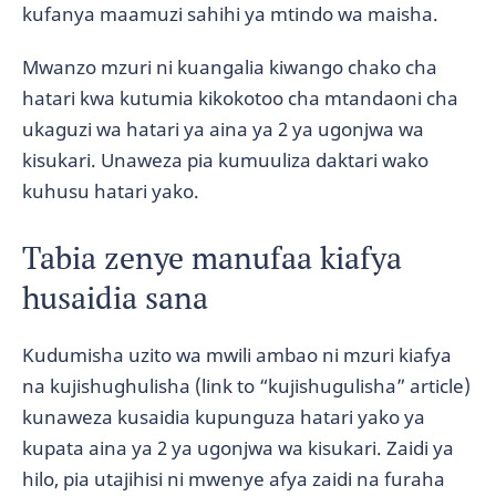
kufanya maamuzi sahihi ya mtindo wa maisha.
Mwanzo mzuri ni kuangalia kiwango chako cha
hatari kwa kutumia kikokotoo cha mtandaoni cha
ukaguzi wa hatari ya aina ya 2 ya ugonjwa wa
kisukari. Unaweza pia kumuuliza daktari wako
kuhusu hatari yako.
Tabia zenye manufaa kiafya
husaidia sana
Kudumisha uzito wa mwili ambao ni mzuri kiafya
na kujishughulisha (link to “kujishugulisha” article)
kunaweza kusaidia kupunguza hatari yako ya
kupata aina ya 2 ya ugonjwa wa kisukari. Zaidi ya
hilo, pia utajihisi ni mwenye afya zaidi na furaha