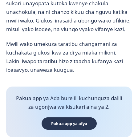
sukari unayopata kutoka kwenye chakula
unachokula, na ni chanzo kikuu cha nguvu katika
mwili wako. Glukosi inasaidia ubongo wako ufikirie,
misuli yako isogee, na viungo vyako vifanye kazi.
Mwili wako umekuza taratibu changamani za
kuchakata glukosi kwa zaidi ya miaka milioni.
Lakini iwapo taratibu hizo zitaacha kufanya kazi
ipasavyo, unaweza kuugua.
Pakua app ya Ada bure ili kuchunguza dalili
za ugonjwa wa kisukari aina ya 2.
Pakua app ya afya