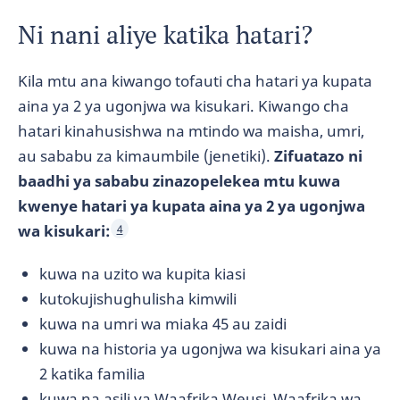
Ni nani aliye katika hatari?
Kila mtu ana kiwango tofauti cha hatari ya kupata
aina ya 2 ya ugonjwa wa kisukari. Kiwango cha
hatari kinahusishwa na mtindo wa maisha, umri,
au sababu za kimaumbile (jenetiki).
Zifuatazo ni
baadhi ya sababu zinazopelekea mtu kuwa
kwenye hatari ya kupata aina ya 2 ya ugonjwa
wa kisukari:
4
kuwa na uzito wa kupita kiasi
kutokujishughulisha kimwili
kuwa na umri wa miaka 45 au zaidi
kuwa na historia ya ugonjwa wa kisukari aina ya
2 katika familia
kuwa na asili ya Waafrika Weusi, Waafrika wa