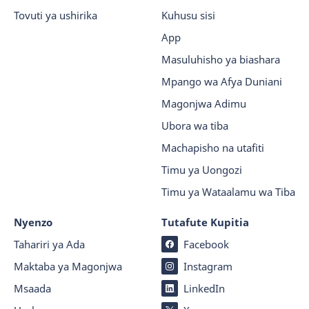
Tovuti ya ushirika
Kuhusu sisi
App
Masuluhisho ya biashara
Mpango wa Afya Duniani
Magonjwa Adimu
Ubora wa tiba
Machapisho na utafiti
Timu ya Uongozi
Timu ya Wataalamu wa Tiba
Nyenzo
Tutafute Kupitia
Tahariri ya Ada
Facebook
Maktaba ya Magonjwa
Instagram
Msaada
LinkedIn